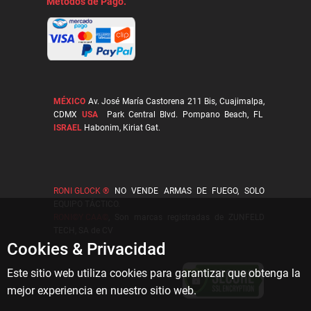
Metodos de Pago.
MÉXICO
Av. José María Castorena 211 Bis, Cuajimalpa,
CDMX
USA
Park Central Blvd. Pompano Beach, FL
ISRAEL
Habonim, Kiriat Gat.
RONI GLOCK ®
NO VENDE ARMAS DE FUEGO, SOLO
EQUIPO TÁCTICO.
RONI©Y CAA©
, Son marcas registradas de ZUNFELD
TECH, SA de CV
Cookies & Privacidad
Este sitio web utiliza cookies para garantizar que obtenga la
mejor experiencia en nuestro sitio web.