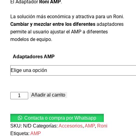
El Adaptador
Roni AMP
.
La solución más económica y atractiva para un Roni.
Cambiar y mezclar entre los diferentes
adaptadores
permite al usuario ajustar el AMP a diferentes
modelos de equipo.
Adaptadores AMP
Adaptador
Añadir al carrito
para
AMP
cantidad
Contacta o compra por Whatsapp
SKU:
N/D
Categorías:
Accesorios
,
AMP
,
Roni
Etiqueta:
AMP