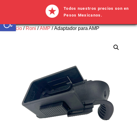
Todos nuestros precios son en 
Abrir barra de herramientas
Pesos Mexicanos.
Inicio
/
Roni
/
AMP
/ Adaptador para AMP