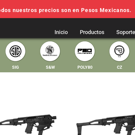
odos nuestros precios son en Pesos Mexicanos.
Inicio
Productos
Soport
SIG
S&W
POLY80
CZ