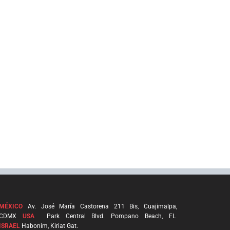
MÉXICO
Av. José María Castorena 211 Bis, Cuajimalpa,
CDMX
USA
Park Central Blvd. Pompano Beach, FL
ISRAEL
Habonim, Kiriat Gat.