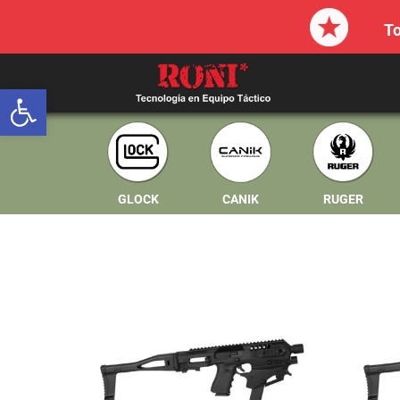
T
Abrir barra de herramientas
GLOCK
CANIK
RUGER