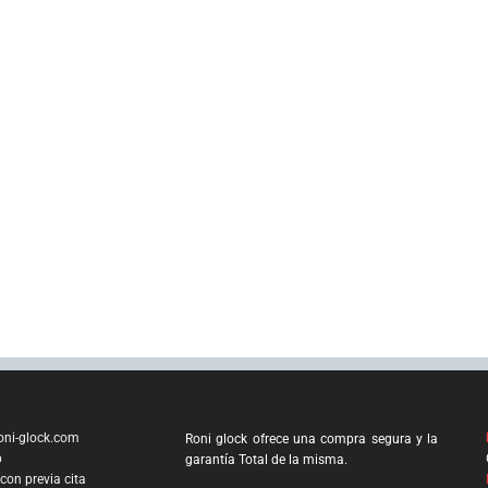
oni-glock.com
Roni glock ofrece una compra segura y la
p
garantía Total de la misma.
 con previa cita