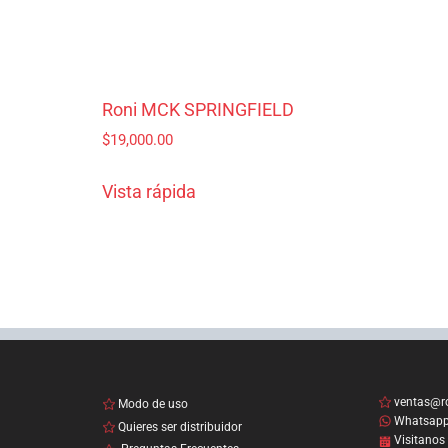
Roni MCK SPRINGFIELD
$
19,000.00
Vista rápida
ventas@r
Modo de uso
Whatsap
Quieres ser distribuidor
Visitanos