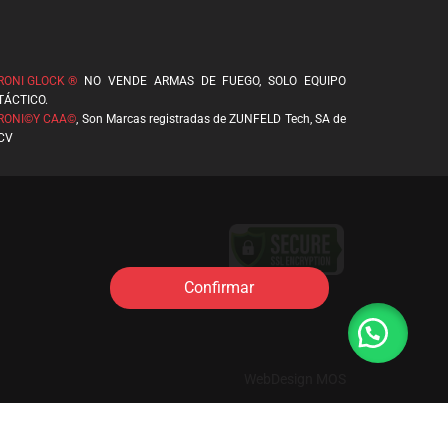
RONI GLOCK ®
NO VENDE ARMAS DE FUEGO, SOLO EQUIPO
TÁCTICO.
RONI©Y CAA©
, Son Marcas registradas de ZUNFELD Tech, SA de
CV
Confirmar
WebDesign MOS