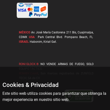
MÉXICO
Av. José María Castorena 211 Bis, Cuajimalpa,
CDMX
USA
Park Central Blvd. Pompano Beach, FL
ISRAEL
Habonim, Kiriat Gat.
RONI GLOCK ®
NO VENDE ARMAS DE FUEGO, SOLO
EQUIPO TÁCTICO.
RONI©Y CAA©
, Son marcas registradas de ZUNFELD
TECH, SA de CV
Cookies & Privacidad
Este sitio web utiliza cookies para garantizar que obtenga la
mejor experiencia en nuestro sitio web.