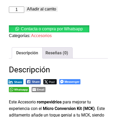
Rompe
Añadir al carrito
Vidrios
para
MCK
cantidad
Contacta o compra por Whatsapp
Categorías:
Accesorios
Descripción
Reseñas (0)
Descripción
Post
Messenger
Share
Share
Whatsapp
Email
Este Accesorio
rompevidrios
para mejorar tu
experiencia con el
Micro Conversion Kit (MCK)
. Este
aditamento añade un toque genial a tu MCK, siendo