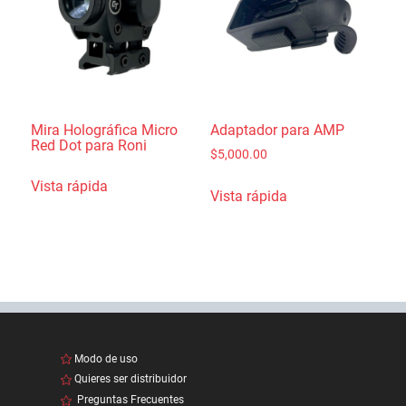
Mira Holográfica Micro
Adaptador para AMP
Red Dot para Roni
$
5,000.00
Vista rápida
Vista rápida
Modo de uso
Quieres ser distribuidor
Preguntas Frecuentes