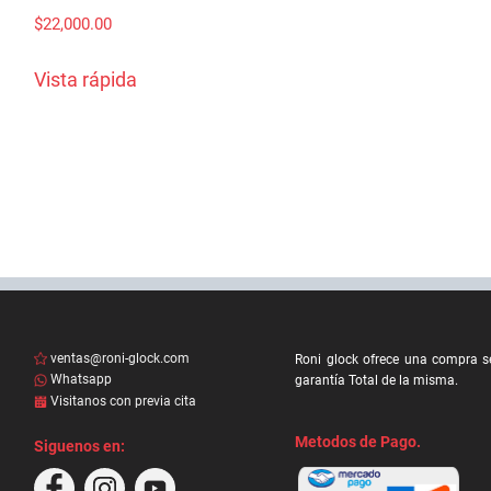
$
22,000.00
Vista rápida
ventas@roni-glock.com
Roni glock ofrece una compra s
Whatsapp
garantía Total de la misma.
Visitanos con previa cita
Metodos de Pago.
Siguenos en: