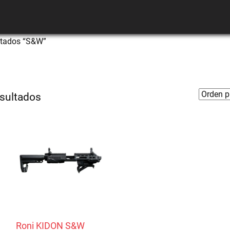
etados “S&W”
esultados
Roni KIDON S&W