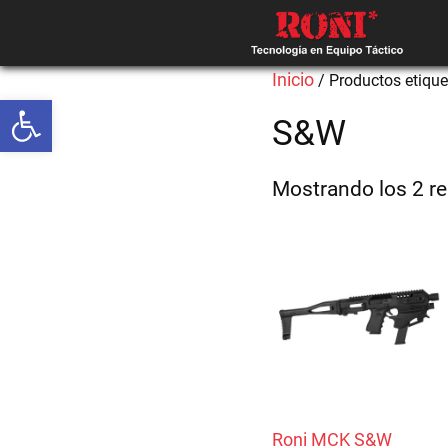
Inicio
/ Productos etiqu
Abrir barra de herramientas
S&W
Mostrando los 2 r
Roni MCK S&W