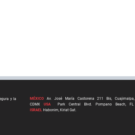
MÉXICO
Av. José María Castorena 211 Bis, Cuajimalpa,
egura y la
CDMX
USA
Park Central Blvd. Pompano Beach, FL
ISRAEL
Habonim, Kiriat Gat.