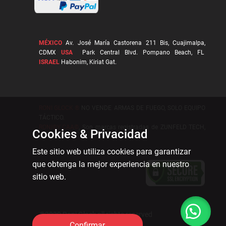
MÉXICO
Av. José María Castorena 211 Bis, Cuajimalpa,
CDMX
USA
Park Central Blvd. Pompano Beach, FL
ISRAEL
Habonim, Kiriat Gat.
RONI GLOCK ®
NO VENDE ARMAS DE FUEGO, SOLO EQUIPO
TÁCTICO.
RONI©Y CAA©
, Son marcas registradas de ZUNFELD TECH,
Cookies & Privacidad
SA de CV
Este sitio web utiliza cookies para garantizar
que obtenga la mejor experiencia en nuestro
sitio web.
©2020 Roni Glock all rights reserved
Confirmar