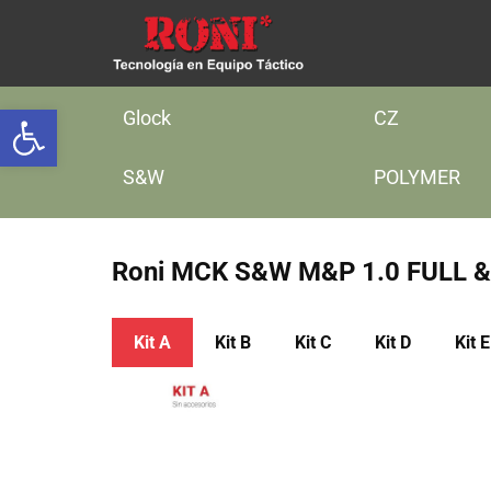
Abrir barra de herramientas
Glock
CZ
S&W
POLYMER
Roni MCK ​​S&W M&P 1.0 FULL
Kit A
Kit ​B
Kit ​C
Kit ​D
Kit ​E