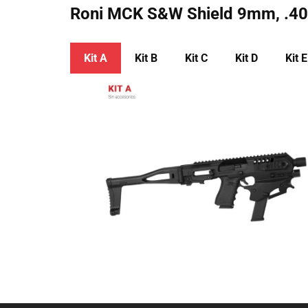
Roni MCK ​S&W Shield 9mm, .4
Kit A
Kit ​B
Kit ​C
Kit ​D
Kit ​E