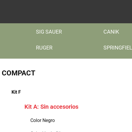
SIG SAUER
CANIK
RUGER
SPRINGFIE
 & COMPACT
Kit ​F
Kit A: Sin accesorios
Color Negro