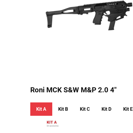
Roni MCK ​​​S&W M&P 2.0 4″
Kit A
Kit ​B
Kit ​C
Kit ​D
Kit ​E