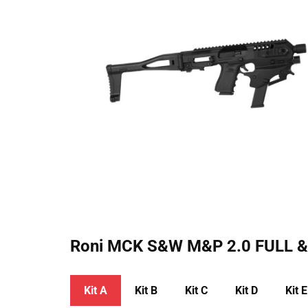
Roni MCK ​S&W M&P 2.0 FULL
Kit A
Kit ​B
Kit ​C
Kit ​D
Kit ​E