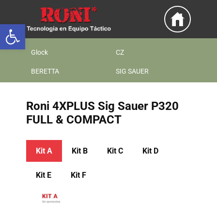
Abrir barra de herramientas
Glock
CZ
BERETTA
SIG SAUER
Roni 4XPLUS ​​​Sig Sauer P320
FULL & COMPACT
Kit A
Kit ​B
Kit ​C
Kit ​D
Kit ​E
Kit ​F